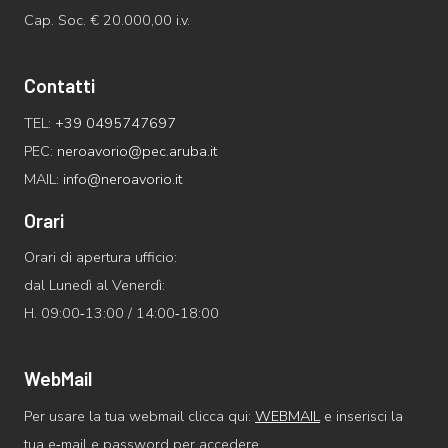
Cap. Soc. € 20.000,00 i.v.
Contatti
TEL:
+39 0495747697
PEC:
neroavorio@pec.aruba.it
MAIL:
info@neroavorio.it
Orari
Orari di apertura ufficio:
dal Lunedì al Venerdì:
H. 09:00‑13:00 / 14:00‑18:00
WebMail
Per usare la tua webmail clicca qui:
WEBMAIL
e inserisci la
tua e‑mail e password per accedere.