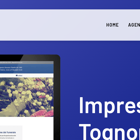
HOME
AGEN
Impre
Togno