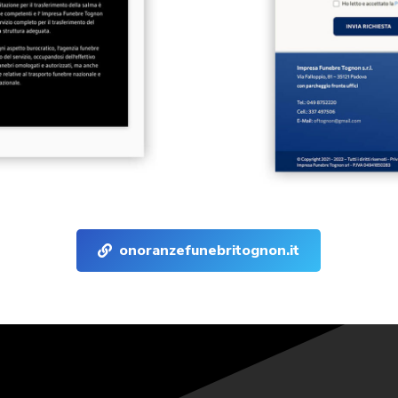
onoranzefunebritognon.it