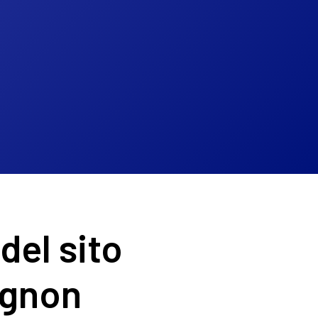
del sito
ognon