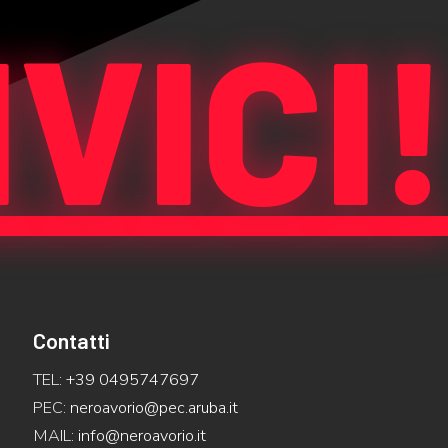
VICI
Contatti
TEL:
+39 0495747697
PEC:
neroavorio@pec.aruba.it
MAIL:
info@neroavorio.it